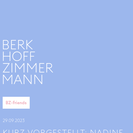
BZ-Friends
29
.
09
.
2023
KURZ VORGESTELLT: NADINE