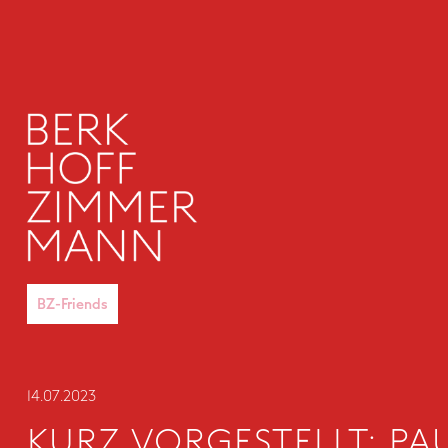
BZ-Friends
14
.
07
.
2023
KURZ VORGESTELLT: PA