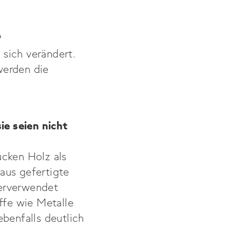
?
sich verändert.
werden die
e seien nicht
ücken Holz als
aus gefertigte
derverwendet
fe wie Metalle
ebenfalls deutlich