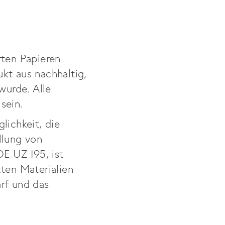
rten Papieren
kt aus nachhaltig,
wurde. Alle
sein.
lichkeit, die
llung von
E UZ 195, ist
zten Materialien
arf und das