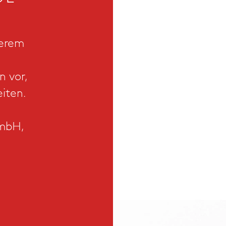
serem
n vor,
iten.
GmbH,