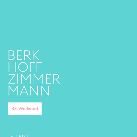
BZ-Werkstatt
26
.
11
.
2024