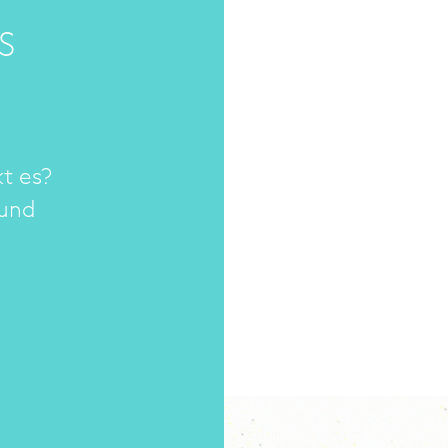
S
kt es?
 und