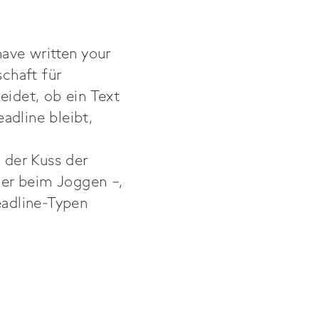
ave written your
schaft für
eidet, ob ein Text
adline bleibt,
 der Kuss der
der beim Joggen –,
eadline-Typen