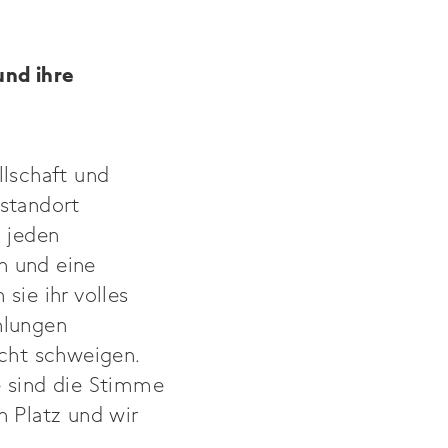
und ihre
llschaft und
sstandort
d jeden
n und eine
sie ihr volles
hlungen
cht schweigen.
e sind die Stimme
n Platz und wir