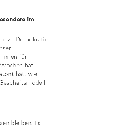
besondere im
ark zu Demokratie
nser
 innen für
ar Wochen hat
etont hat, wie
 Geschäftsmodell
ssen bleiben. Es