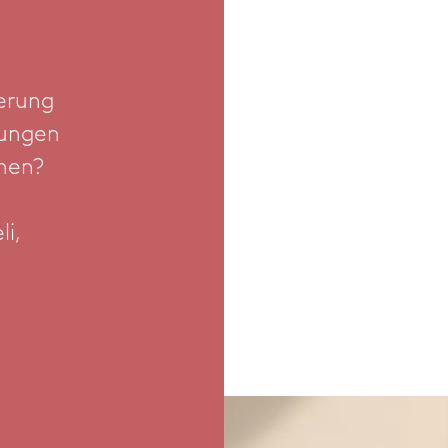
ierung
lungen
ehen?
i,